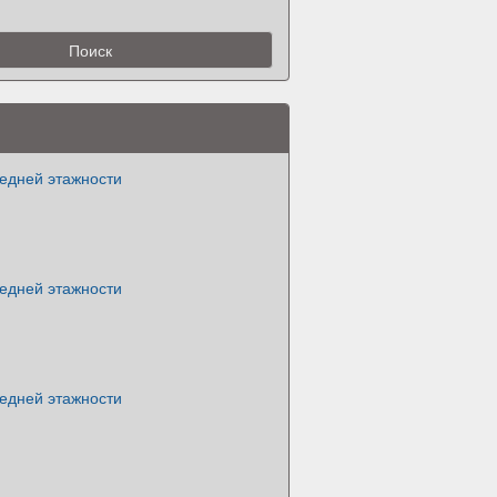
едней этажности
едней этажности
едней этажности