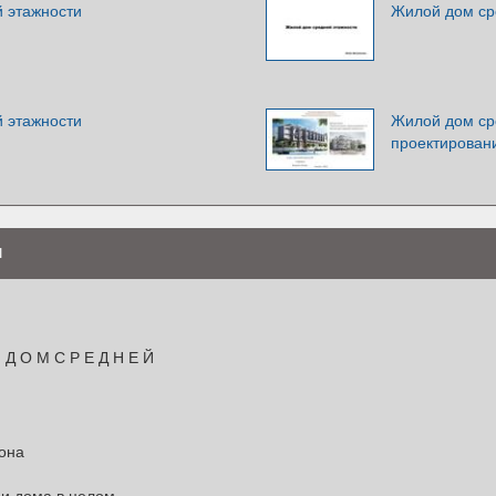
 этажности
Жилой дом ср
 этажности
Жилой дом ср
проектирован
и
 Д О М С Р Е Д Н Е Й
она
 и дома в целом