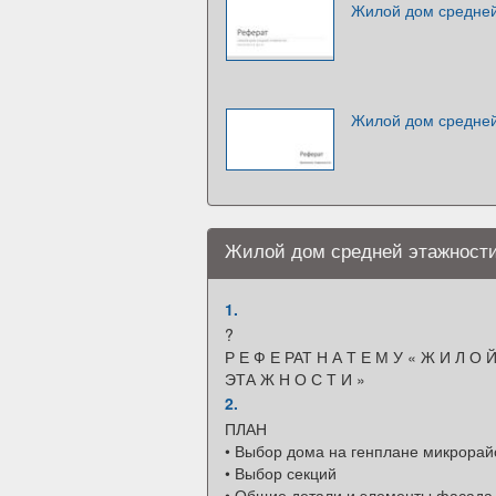
Жилой дом средней
Жилой дом средней
Жилой дом средней этажност
1.
?
Р Е Ф Е РАТ Н А Т Е М У « Ж И Л О Й
ЭТА Ж Н О С Т И »
2.
ПЛАН
• Выбор дома на генплане микрорай
• Выбор секций
• Общие детали и элементы фасада