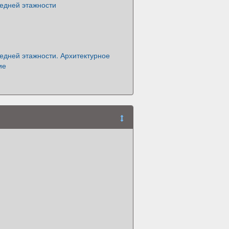
едней этажности
едней этажности. Архитектурное
ие