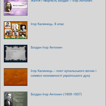
Життя і творчість Богдан – Ігор Антонич
Ігор Калинець. 6 клас
Богдан-Ігор Антонич
Ігор Калинець – поет купальського вогню і
символ незламності українського духу
Богдан-Ігор Антонич (1909-1937)