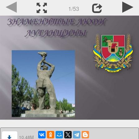
1/53
10.48M