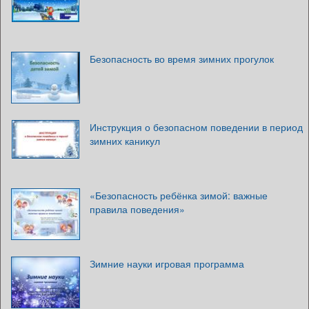
Безопасность во время зимних прогулок
Инструкция о безопасном поведении в период
зимних каникул
«Безопасность ребёнка зимой: важные
правила поведения»
Зимние науки игровая программа