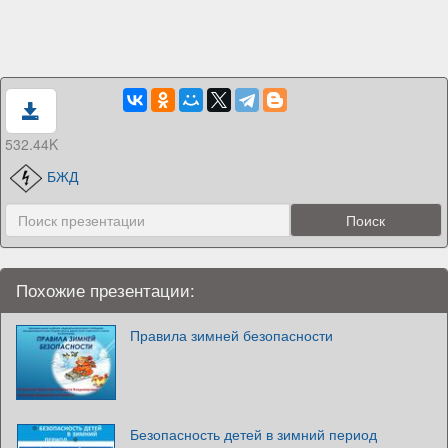
532.44K
БЖД
Похожие презентации:
Правила зимней безопасности
Безопасность детей в зимний период