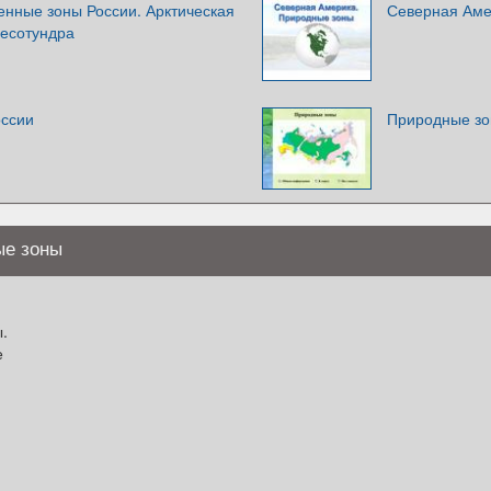
енные зоны России. Арктическая
Северная Аме
лесотундра
оссии
Природные зо
ые зоны
.
е