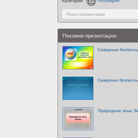
Категория:
География
Похожие презентации:
Северные безлесн
Северные безлесн
Природные зоны З