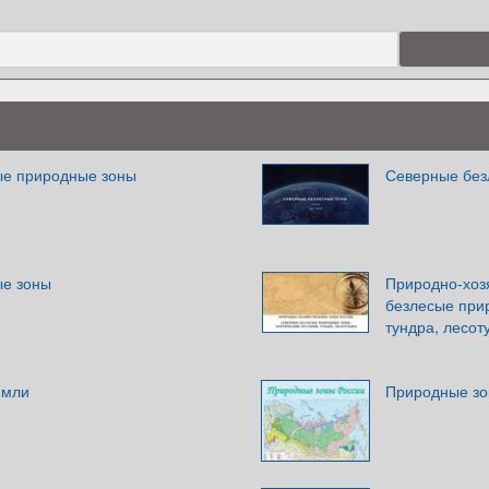
ые природные зоны
Северные без
ые зоны
Природно-хоз
безлесые при
тундра, лесот
емли
Природные зо