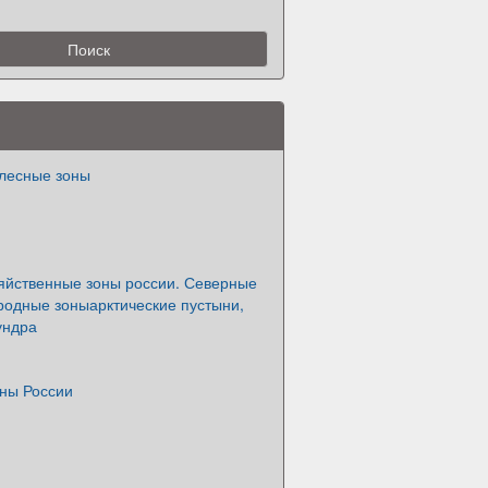
лесные зоны
яйственные зоны россии. Северные
родные зоныарктические пустыни,
ундра
ны России