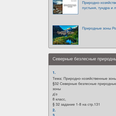
Природно-хозяйств
пустыня, тундра и 
Природные зоны Р
Северные безлесные природн
1.
Тема: Природно-хозяйственные зоны
§32 Северные безлесные природны
зоны
д\з
8 класс,
§ 32 задание 1-8 на стр.131
2.
3.