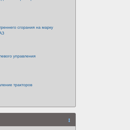
треннего сгорания на марку
АЗ
левого управления
вление тракторов