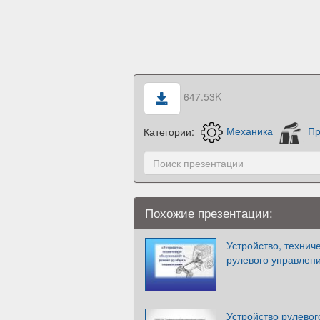
647.53K
Категории:
Механика
Пр
Похожие презентации:
Устройство, технич
рулевого управлени
Устройство рулевог