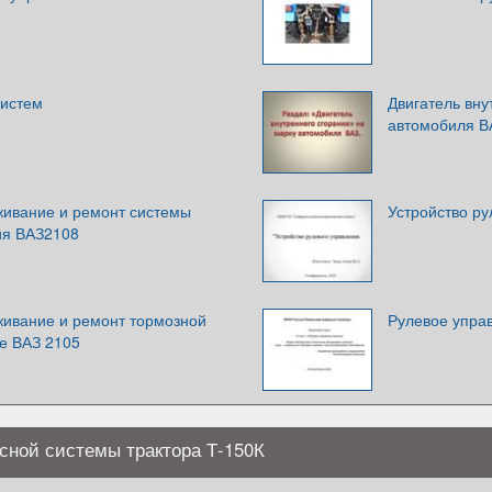
систем
Двигатель вну
автомобиля В
живание и ремонт системы
Устройство ру
ия ВАЗ2108
живание и ремонт тормозной
Рулевое упра
е ВАЗ 2105
сной системы трактора Т-150К