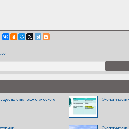
аво
существления экологического
Экологически
иторинг
Экологически