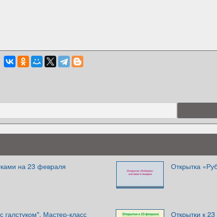
уками на 23 февраля
Открытка «Ру
с галстуком". Мастер-класс
Открытки к 2