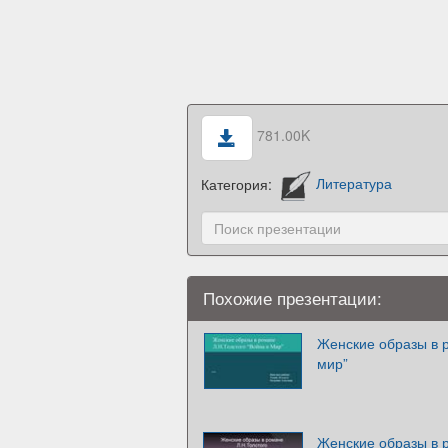
781.00K
Категория:
Литература
Похожие презентации:
Женские образы в р
мир”
Женские образы в р