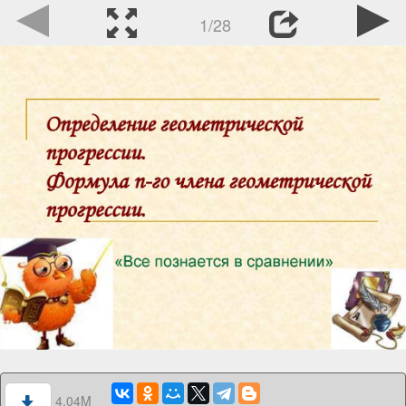
1/28
4.04M