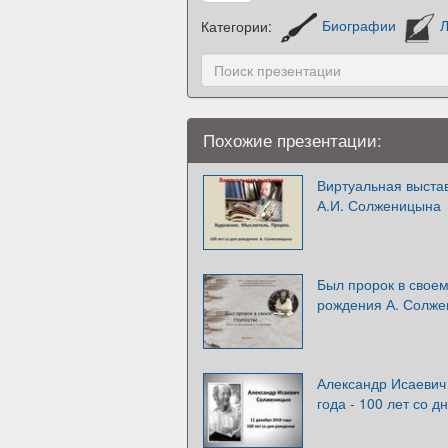
Категории:
Биографии
Л
Похожие презентации:
Виртуальная выстав
А.И. Солженицына
Был пророк в своем
рождения А. Солж
Александр Исаевич
года - 100 лет со 