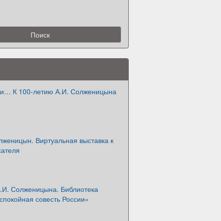
жи… К 100-летию А.И. Солженицына
лженицын. Виртуальная выставка к
сателя
А.И. Солженицына. Библиотека
спокойная совесть России»