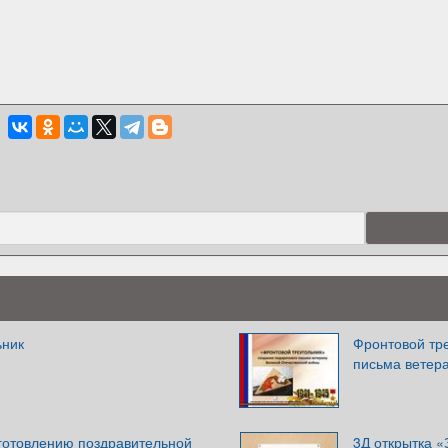
ьник
Фронтовой тр
письма ветер
зготовлению поздравительной
3Д открытка «