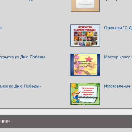
я
Открытки "С 
ткрытка ко Дню Победы
Мастер класс 
начок ко Дню Победы»
Изготовление
ьник»