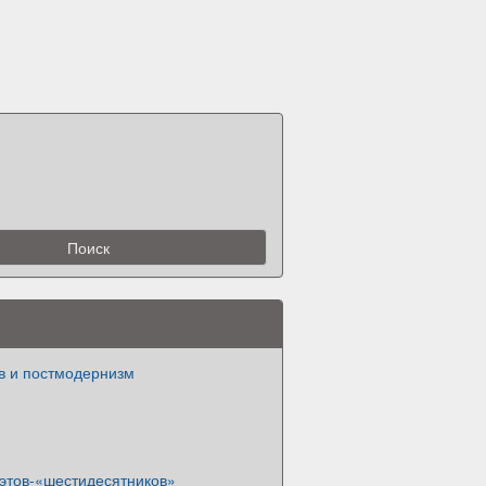
в и постмодернизм
оэтов-«шестидесятников»