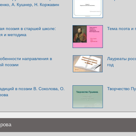
енко, А. Кушнер, Н. Коржавин
ая поэзия в старшей школе:
Тема поэта и 
я и методика
обенности направления в
Лауреаты рос
ой поэзии
год
адиций в поэзии В. Соколова, О.
Творчество П
рова
ирова