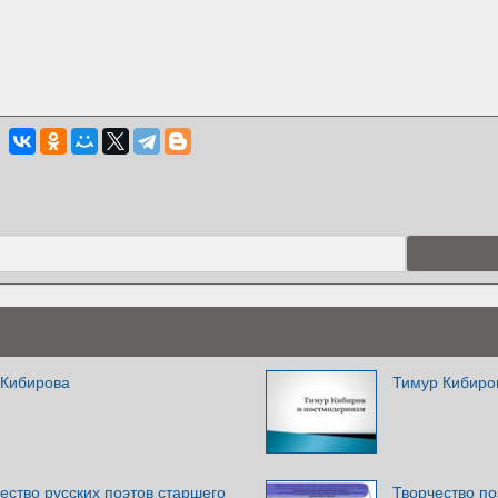
 Кибирова
Тимур Кибиро
ство русских поэтов старшего
Творчество п