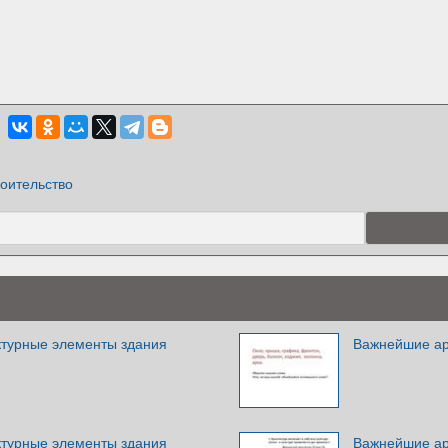
оительство
турные элементы здания
Важнейшие ар
турные элементы здания
Важнейшие ар