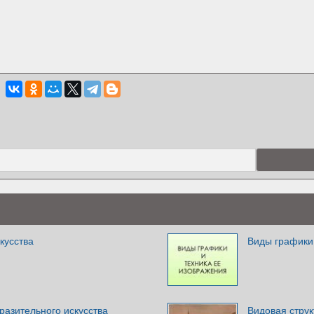
кусства
Виды графики
разительного искусства
Видовая стру