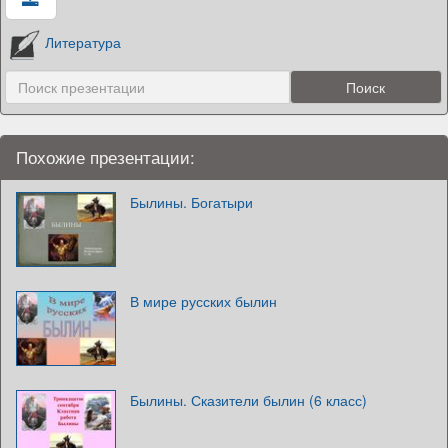
Литература
Похожие презентации:
Былины. Богатыри
В мире русских былин
Былины. Сказители былин (6 класс)