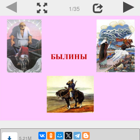
1/35
5.21M