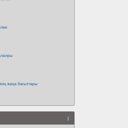
лімі
салалры
мінің жаңа бағыттары