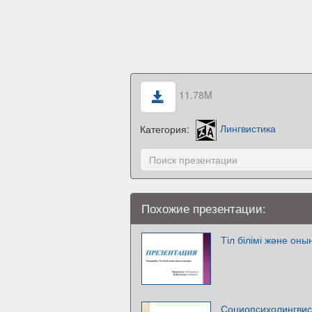
11.78M
Категория:
Лингвистика
Похожие презентации:
Тіл білімі және он
Социопсихолингвис