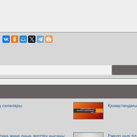
ың салалары
Қазақстандағы 
тика және оның зерттеу нысаны
Ежелгі үнді тіл