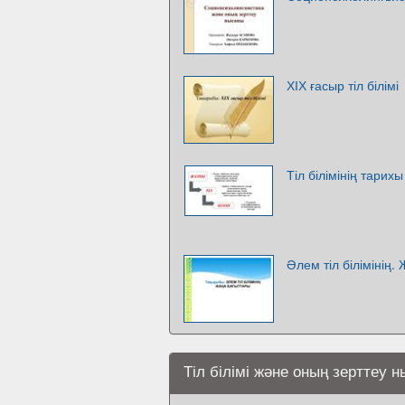
ХІХ ғасыр тіл білімі
Тіл білімінің тарихы
Әлем тіл білімінің.
Тіл білімі және оның зерттеу 