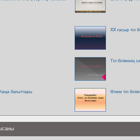
XX ғасыр тіл бі
Тіл білімінің 
 Жаңа бағыттары
Әлем тіл білі
нысаны