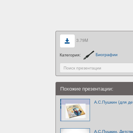
3.79M
Категория:
Биографии
Похожие презентации:
А.С.Пушкин (для де
А.С.Пушкин. Детств