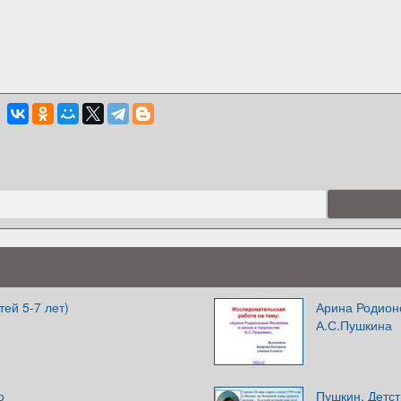
тей 5-7 лет)
Арина Родионо
А.С.Пушкина
о
Пушкин. Детст