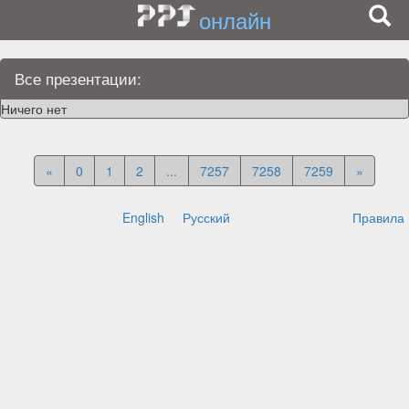
онлайн
Все презентации:
Ничего нет
«
0
1
2
...
7257
7258
7259
»
English
Русский
Правила