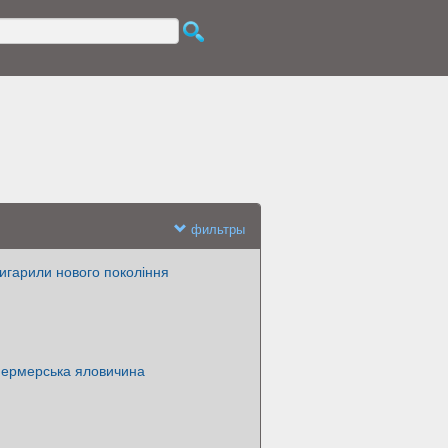
фильтры
игарили нового покоління
Фермерська яловичина