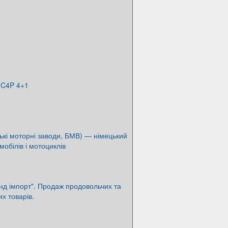
 C4P 4+1
кі моторні заводи, БМВ) — німецький
мобілів і мотоциклів
нд імпорт". Продаж продовольчих та
х товарів.