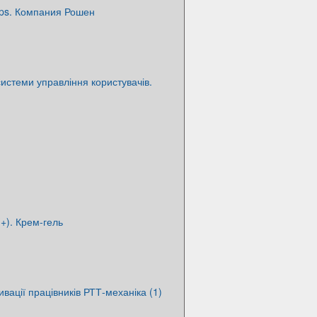
ops. Компания Рошен
системи управління користувачів.
+). Крем-гель
вації працівників РТТ-механіка (1)