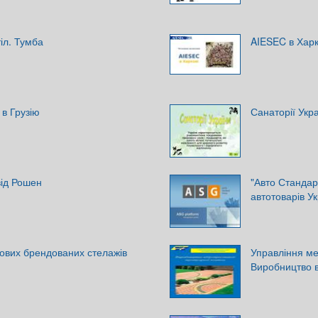
тіл. Тумба
AIESEC в Харк
в Грузію
Санаторії Укр
від Рошен
"Авто Стандард
автотоварів У
ових брендованих стелажів
Управління мех
Виробництво в