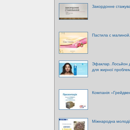
Закордонне стажув
Пастила с малиной
Эфаклар. Лосьйон 
для жирної проблем
Компанія «Грейдве
Міжнародна молодіж