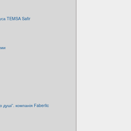
уса TEMSA Safir
ами
о душі”. компанія Faberlic