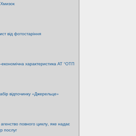
 Хмизок
ст від фотостаріння
–економічна характеристика АТ “ОТП
абір відпочинку «Джерельце»
 агенство повного циклу, яке надає
р послуг