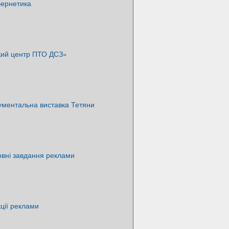
бернетика
кий центр ПТО ДСЗ»
ументальна виставка Тетяни
вні завдання реклами
ції реклами