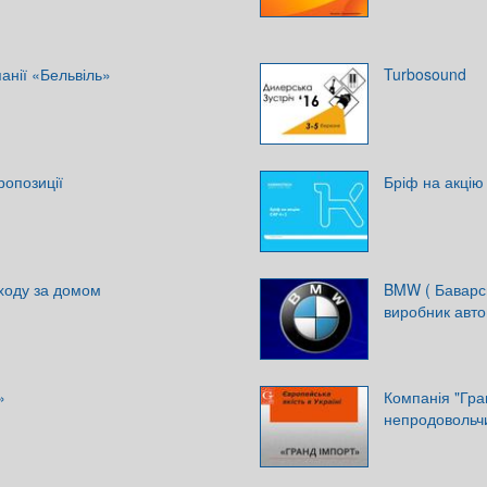
анії «Бельвіль»
Turbosound
ропозиції
Бріф на акцію
ходу за домом
BMW ( Баварсь
виробник авто
»
Компанія "Гра
непродовольчи