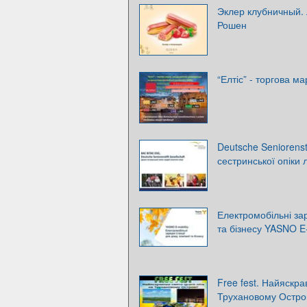
Эклер клубничный.
Рошен
“Елтіс” - торгова м
Deutsche Seniorensti
сестринської опіки 
Електромобільні зар
та бізнесу YASNO E-
Free fest. Найяскра
Трухановому Остров