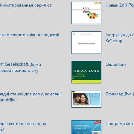
 Лимитированная серия от
Новый Lolli P
арка електротехнічної продукції
Інструкція до 
Київстар
ft Gesellschaft. Дома
Ощадбанк
людей похилого віку
ядні станції для дому, компанії
Ефаклар Дуо (
mobility
віше свято цього літа на
Програма моти
і!