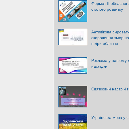
Формат ІІ обласного
сталого розвитку
Антивікова сироват
скорочення зморшок
шкіри обличчя
Реклама у нашому жи
наслідки
Святковий настрій 
Українська мова у св