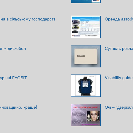
ня в сільському господарстві
Оренда автоб
ранж-дискобол
Сутність рекл
бурінні ГУОБІТ
Visability guide
інноваційно, краще!
Очі – “дзеркал