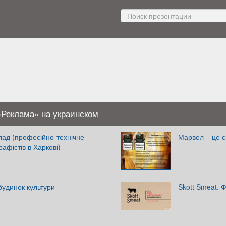
«Реклама» на украинском
лад (професійно-технічне
Марвел – це с
афістів в Харкові)
удинок культури
Skott Smeat. 