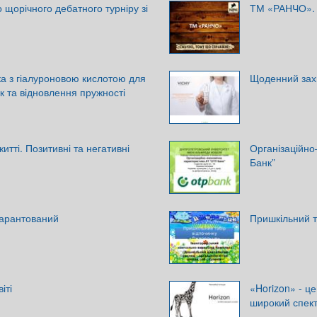
 щорічного дебатного турніру зі
ТМ «РАНЧО».
ка з гіалуроновою кислотою для
Щоденний захи
 та відновлення пружності
тті. Позитивні та негативні
Організаційно
Банк”
гарантований
Пришкільний т
іті
«Horizon» - це
широкий спект