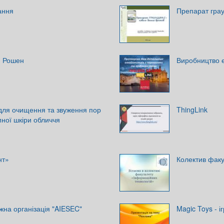
ання
Препарат грау
. Рошен
Виробництво е
для очищення та звуження пор
ThingLink
ної шкіри обличчя
нт»
Колектив факу
на організація "AIESEC"
Magic Toys - і