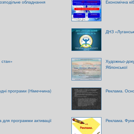
Розподільче обладнання
Економічна кі
ДНЗ «Лугансь
 стан»
Художньо-док
Яблонської
одні програми (Німеччина)
Реклама. Осно
а для программи активації
Реклама. Функ