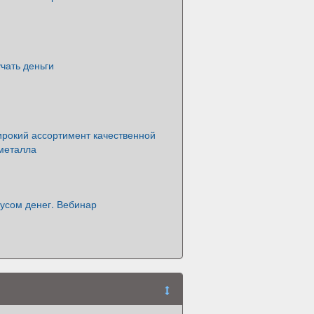
учать деньги
ирокий ассортимент качественной
 металла
усом денег. Вебинар