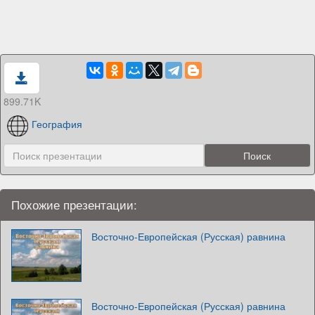
899.71K
География
Похожие презентации:
Восточно-Европейская (Русская) равнина
Восточно-Европейская (Русская) равнина