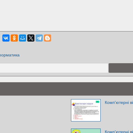
орматика
Комп'ютерні в
Комп'ютерні в