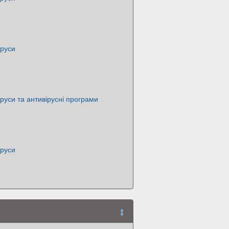
іруси
іруси та антивірусні програми
іруси