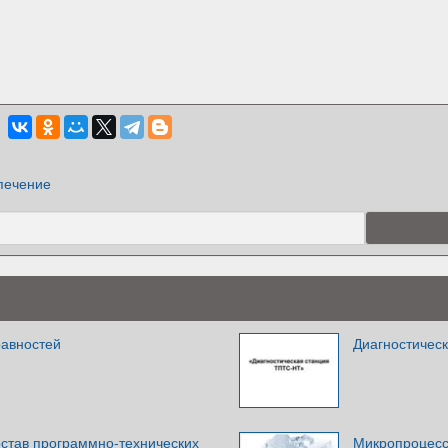
печение
равностей
Диагностичес
став программно-технических
Микропроцесс