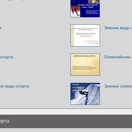
а
Зимние виды 
спорта
Олимпийские 
е виды спорта
Зимние олимп
орта