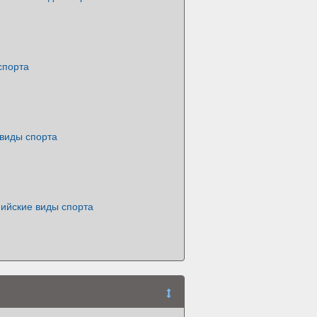
спорта
виды спорта
ийские виды спорта