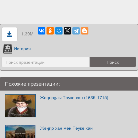
11.39M
История
Похожие презентации:
Жәңгірұлы Тәуке хан (1635-1715)
Жәңгір хан мен Тәуке хан