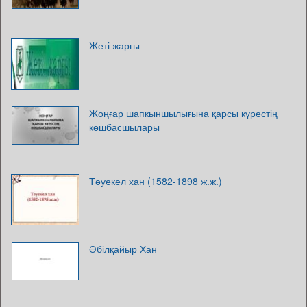
Жеті жарғы
Жоңғар шапкыншылығына қарсы күрестің
көшбасшылары
Тәуекел хан (1582-1898 ж.ж.)
Әбілқайыр Хан