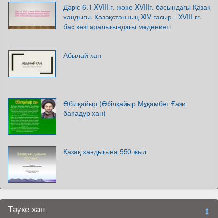
Дәріс 6.1 XVIII ғ. және XVIIIғ. басындағы Қазақ
хандығы. Қазақстанның XIV ғасыр - XVIII ғғ.
бас кезі аралығындағы мәдениеті
Абылай хан
Әбілқайыр (Әбілқайыр Мұқамбет Ғази
баһадур хан)
Қазақ хандығына 550 жыл
Тәуке хан