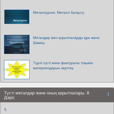
Металлургия. Металл балқыту
Металдар мен қорытпаларды құю және
Шөміш
Түрлі-түсті және фактуралы тоқыма
материялдарын зерттеу
Түсті металдар және оның қорытпалары. 8
Дәріс
1.