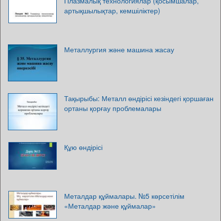
Плазмалық технологиялар (қосымшалар,
артықшылықтар, кемшіліктер)
Металлургия және машина жасау
Тақырыбы: Металл өндірісі кезіндегі қоршаған
ортаны қорғау проблемалары
Құю өндірісі
Металдар құймалары. №5 көрсетілім
«Металдар және құймалар»