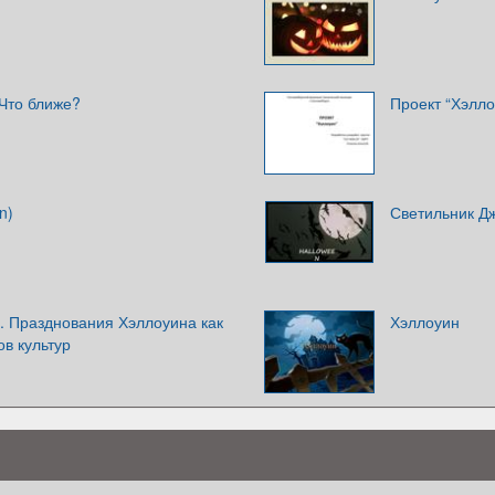
 Что ближе?
Проект “Хэлло
n)
Светильник Дж
. Празднования Хэллоуина как
Хэллоуин
в культур