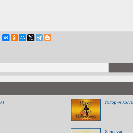
я)
История Хэлл
Хэллоуин