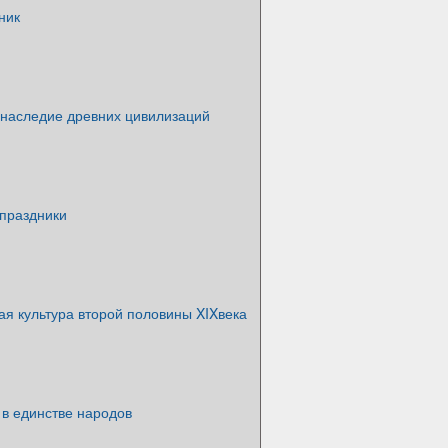
ник
 наследие древних цивилизаций
 праздники
я культура второй половины XIXвека
 в единстве народов