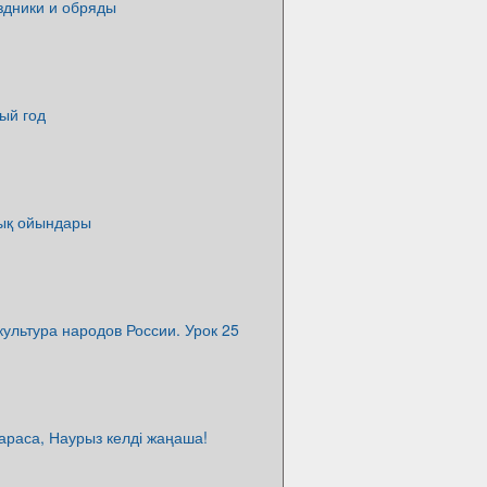
здники и обряды
ый год
тық ойындары
ультура народов России. Урок 25
араса, Наурыз келді жаңаша!