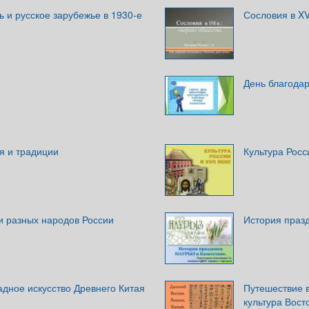
 и русское зарубежье в 1930-е
Сословия в XV
День благода
я и традиции
Культура Росси
и разных народов России
История празд
дное искусство Древнего Китая
Путешествие 
культура Вост