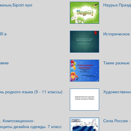
аның Бірлігі күні
Наурыз Празд
II в
Историческое
 веке
Такие разные
 родного языка (5 - 11 классы)
Художественна
ы. Композиционно-
Сила России -
нципы дизайна одежды. 7 класс