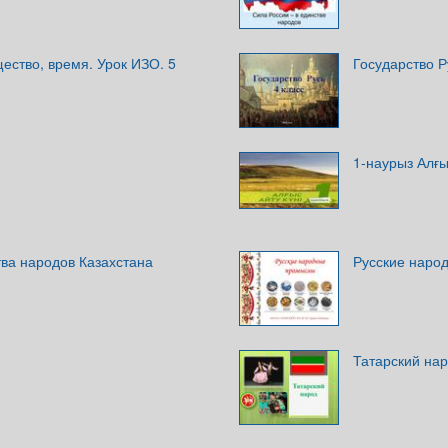
щество, время. Урок ИЗО. 5
Государство Р
1-наурыз Алғы
тва народов Казахстана
Русские наро
Татарский на