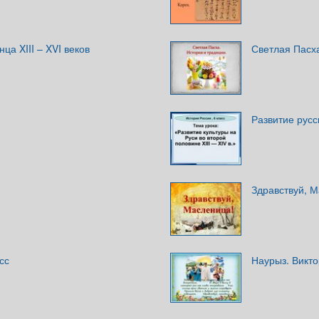
нца XIII – XVI веков
Светлая Пасха
Развитие русск
Здравствуй, М
сс
Наурыз. Викт