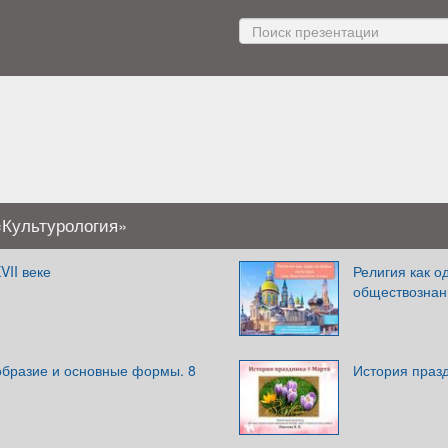
«Культурология»
VII веке
Религия как о
обществознани
образие и основные формы. 8
История праз