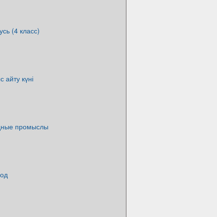
усь (4 класс)
с айту күні
дные промыслы
род