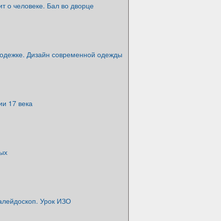
т о человеке. Бал во дворце
 одежке. Дизайн современной одежды
ии 17 века
тых
алейдоскоп. Урок ИЗО