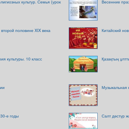
игиозных культур. Семья (урок
Весенние пра
о второй половине XIX века
Китайский нов
фия культуры. 10 класс
Қазақтың ұлт
сии
Музыкальная к
30-е годы
Салт дәстүр ж