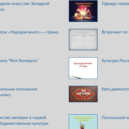
адное искусство Западной
Одежда говори
асс
игра «Народов много — страна
Встречают по
рина "Моя Беларусь"
Культура Росс
нальные отношения.
Квиз девянос
 класс
нство империи в первой
Пасхальный к
 Художественная культура