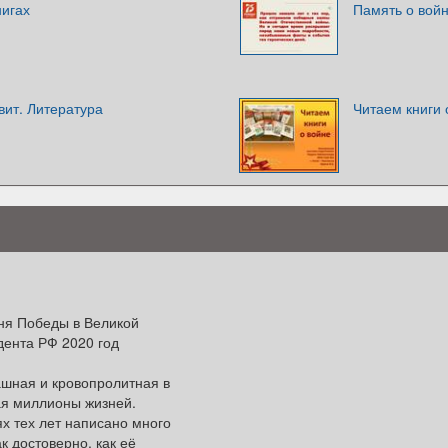
нигах
Память о войн
вит. Литература
Читаем книги 
дня Победы в Великой
дента РФ 2020 год
ашная и кровопролитная в
ая миллионы жизней.
ях тех лет написано много
к достоверно, как её