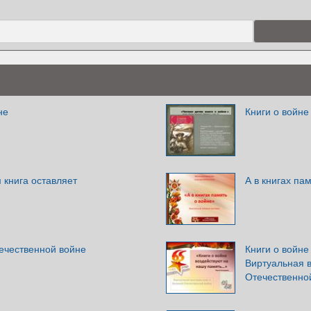
не
Книги о войне
 книга оставляет
А в книгах па
течественной войне
Книги о войн
Виртуальная в
Отечественно