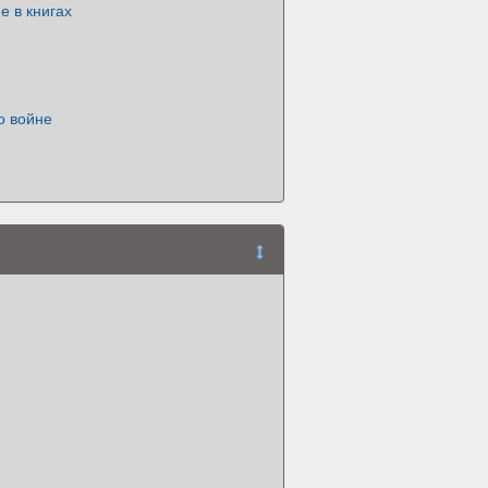
е в книгах
о войне