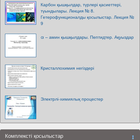
Карбон қышқылдар, түрлері қасиеттері,
түындылары. Лекция № 8.
Гетерофункционалды қосылыстар. Лекция №
9
α – амин қышқылдары. Пептидтер. Ақуыздар
Кристаллохимия негіздері
Электрлі-химиялық процестер
Комплексті қосылыстар