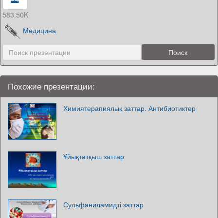
583.50K
Медицина
Похожие презентации:
Химиятерапиялық заттар. Антибиотиктер
Ұйықтатқыш заттар
Сульфаниламидті заттар