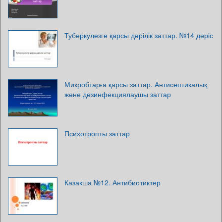
Туберкулезге қарсы дәрілік заттар. №14 дәріс
Микробтарға қарсы заттар. Антисептикалық
және дезинфекциялаушы заттар
Психотропты заттар
Казакша №12. Антибиотиктер