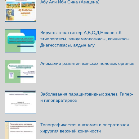
Абу Али Ибн Сина (Авицена)
Вирусты гепаттиттер А,В,С,Д,Е және т.б.
этиологиясы, эпидемиологиясы, клиникасы.
Диагностикасы, алдын алу
Аномалии развития женских половых органов
Заболевания паращитовидных желез. Гипер-
и гипопаратиреоз
Топографическая анатомия и оперативная
хирургия верхней конечности