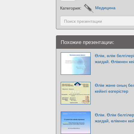
Категория:
Медицина
Похожие презентации:
Өлім, өлім белгіле
жағдай. Өлімнен кей
Өлім және оның бел
кейінгі өзгерістер
Өлім. Өлім белгілер
жағдай, өлімнен кей