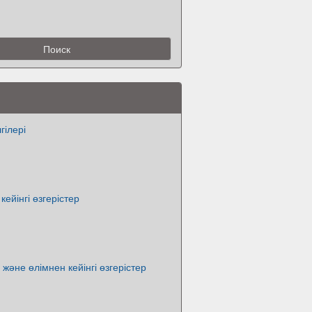
гілері
кейінгі өзгерістер
 және өлімнен кейінгі өзгерістер