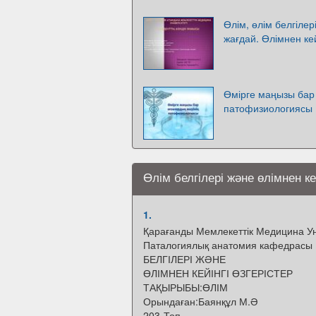
Өлім, өлім белгіле
жағдай. Өлімнен кей
Өмірге маңызы бар 
патофизиологиясы
Өлім белгілері және өлімнен кей
1.
Қарағанды Мемлекеттік Медицина Ун
Паталогиялық анатомия кафедрасы
БЕЛГІЛЕРІ ЖӘНЕ
ӨЛІМНЕН КЕЙІНГІ ӨЗГЕРІСТЕР
ТАҚЫРЫБЫ:ӨЛІМ
Орындаған:Баянқұл М.Ә
203-Топ