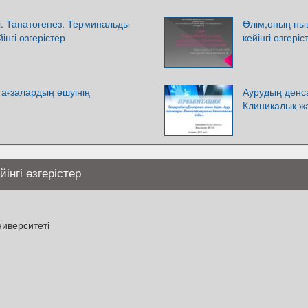
рі. Танатогенез. Терминальды
Өлім,оның ны
інгі өзгерістер
кейінгі өзгеріс
ағзалардың өшуінің
Аурудың денса
Клиникалық ж
інгі өзгерістер
иверситеті