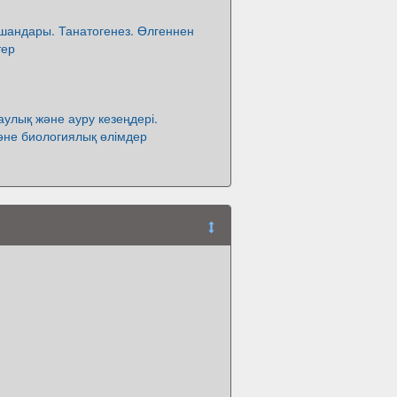
шандары. Танатогенез. Өлгеннен
тер
улық және ауру кезеңдері.
әне биологиялық өлімдер