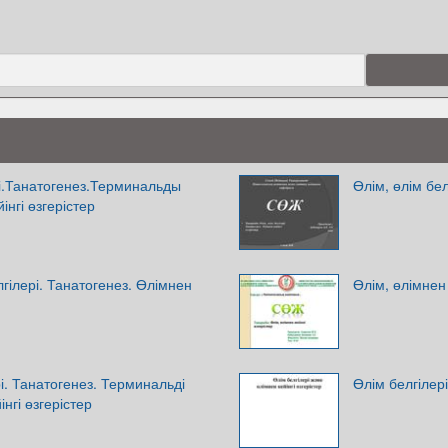
рі.Танатогенез.Терминальды
Өлім, өлім бел
інгі өзгерістер
гілері. Танатогенез. Өлімнен
Өлім, өлімнен 
і. Танатогенез. Терминальді
Өлім белгілері
інгі өзгерістер