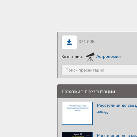
371.50K
Категория:
Астрономия
Похожие презентации:
Расстояния до звёз
звёзд
Расстояние до звез