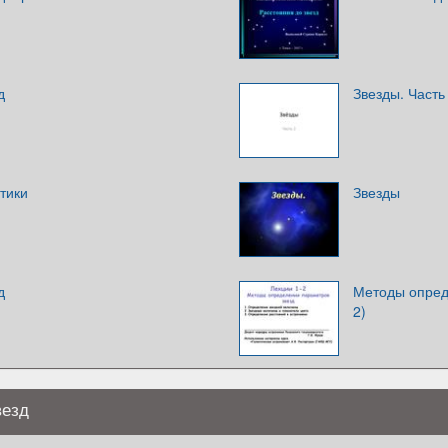
д
Звезды. Часть
тики
Звезды
д
Методы опреде
2)
везд