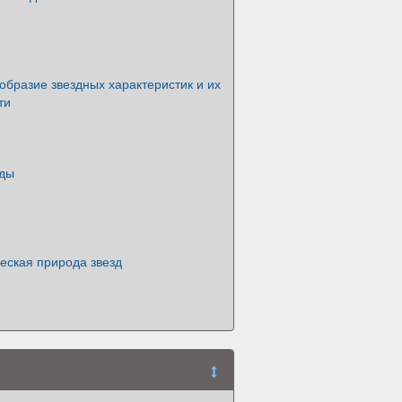
образие звездных характеристик и их
ти
зды
еская природа звезд