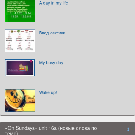
A day in my life
Ввод лексики
My busy day
Wake up!
«On Sundays» unit 16a (новые слова по
теме)