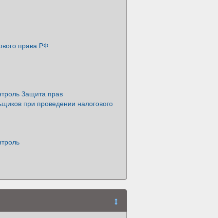
ового права РФ
нтроль Защита прав
ьщиков при проведении налогового
нтроль