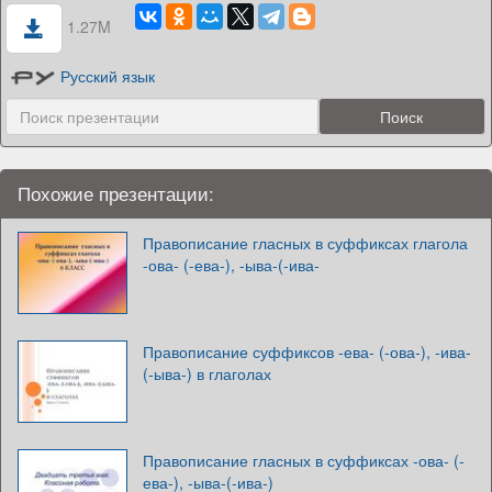
1.27M
Русский язык
Похожие презентации:
Правописание гласных в суффиксах глагола
-ова- (-ева-), -ыва-(-ива-
Правописание суффиксов -ева- (-ова-), -ива-
(-ыва-) в глаголах
Правописание гласных в суффиксах -ова- (-
ева-), -ыва-(-ива-)