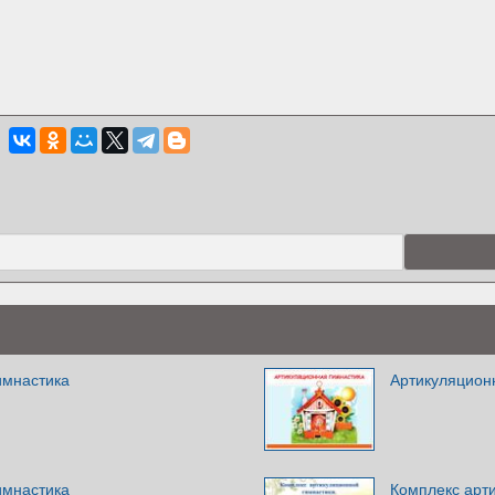
имнастика
Артикуляцион
имнастика
Комплекс арт