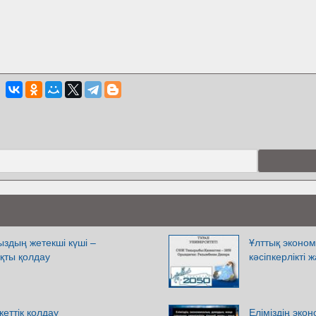
здың жетекші күші –
Ұлттық эконом
ақты қолдау
кәсіпкерлікті 
кеттік қолдау
Еліміздің эк