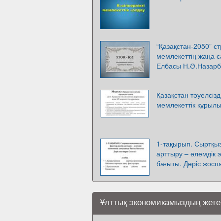
“Қазақстан-2050” с
мемлекеттің жаңа с
Елбасы Н.Ә.Назарб
Қазақстан тәуелсіз
мемлекеттік құрыл
1-тақырып. Сыртқы
арттыру – әлемдік
бағыты. Дәріс жоспа
Ұлттық экономикамыздың жетекш