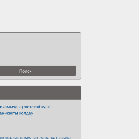
икамыздың жетекші күші –
жан-жақты қолдау
ономикалық дамудың жаңа сатысына