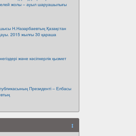
тікелей жолы – ауыл шаруашылығы
шысы Н.Назарбаевтың Қазақстан
ауы. 2015 жылғы 30 қараша
 негіздері және кәсіпкерлік қызмет
спубликасының Президенті – Елбасы
евтың