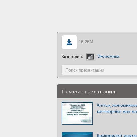
16.26M
Категория:
Экономика
Похожие презентации:
Ұлттық экономикамы
кәсіпкерлікті жан-ж
Кәсіпкерлікті мемле