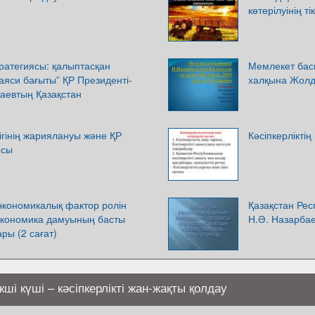
көтерілуінің 
тратегиясы: қалыптасқан
Мемлекет бас
аяси бағыты” ҚР Президенті-
халқына Жолд
аевтың Қазақстан
дігінің жариялануы және ҚР
Кәсіпкерліктің
ысы
экономикалық фактор ролін
Қазақстан Ре
 экономика дамуының басты
Н.Ә. Назарба
ры (2 сағат)
і күші – кәсіпкерлікті жан-жақты қолдау