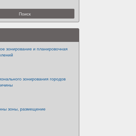
ое зонирование и планировочная
елений
онального зонирования городов
личины
нны зоны, размещение