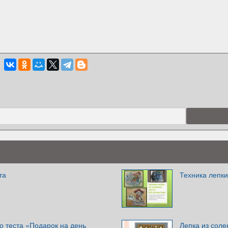
та
Техника лепки
о теста «Подарок на день
Лепка из соле