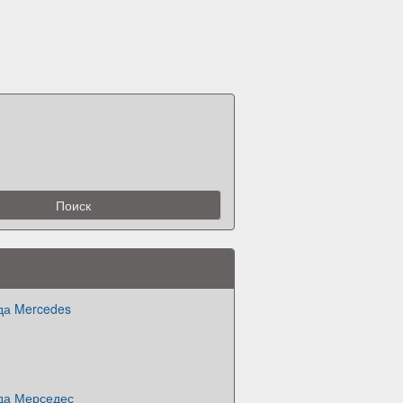
да Mercedes
да Мерседес