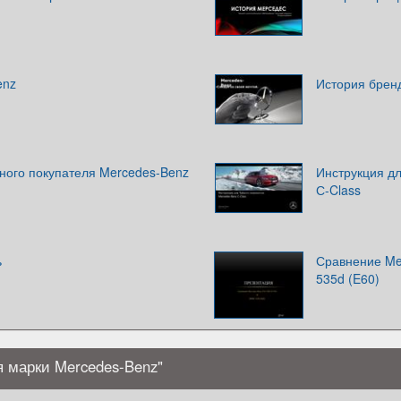
enz
История брен
ного покупателя Mercedes-Benz
Инструкция д
С-Class
ь
Сравнение Me
535d (E60)
 марки Mercedes-Benz"