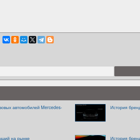
зовых автомобилей Mercedes-
История брен
учший на рынке
История брен