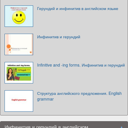
Герундий и инфинитив в английском языке
Инфинитив и герундий
Infinitive and -ing forms. Инфинитив и герундий
Структура английского предложения. English
grammar
Инфинитив и герундий в английском