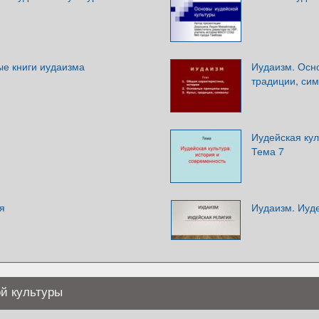
е книги иудаизма
Иудаизм. Осн
традиции, си
Иудейская кул
Тема 7
я
Иудаизм. Иуд
й культуры