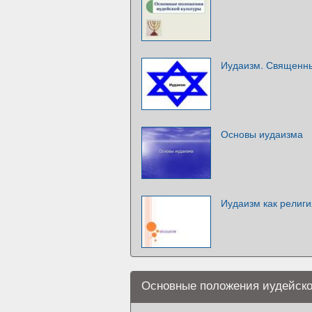
Иудаизм. Священны
Основы иудаизма
Иудаизм как религи
Основные положения иудейско