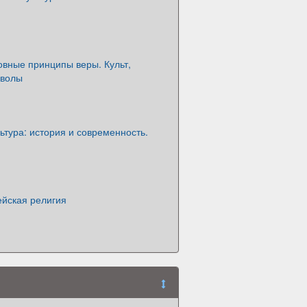
овные принципы веры. Культ,
мволы
ьтура: история и современность.
ейская религия