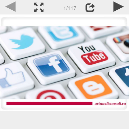
1/117