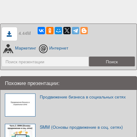
4.44M
Маркетинг
Интернет
Похожие презентации:
Продвижение бизнеса в социальных сетях
SMM (Основы продвижение в соц. сетях)