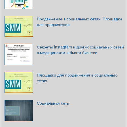
Продвижение в социальных сетях. Площадки
для продвижения
Секреты Instagram и других социальных сетей
в медицинском и бьюти бизнесе
Площадки для продвижения в социальных
сетях
Социальная сеть