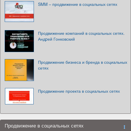
SMM – продвижение в социальных сетях
Продвижение компаний в социальных сетях.
Андpей Гонковский
Продвижение бизнеса и бренда в социальных
сетях
Продвижение проекта в социальных сетях
Продвижение в социальных сетях