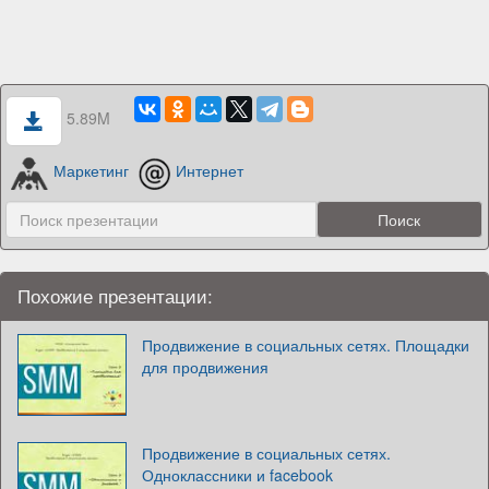
5.89M
Маркетинг
Интернет
Похожие презентации:
Продвижение в социальных сетях. Площадки
для продвижения
Продвижение в социальных сетях.
Одноклассники и facebook