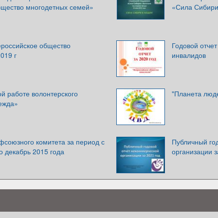
щество многодетных семей»
«Сила Сибири
ероссийское общество
Годовой отчет
019 г
инвалидов
й работе волонтерского
"Планета люде
ежда»
фсоюзного комитета за период с
Публичный го
по декабрь 2015 года
организации з