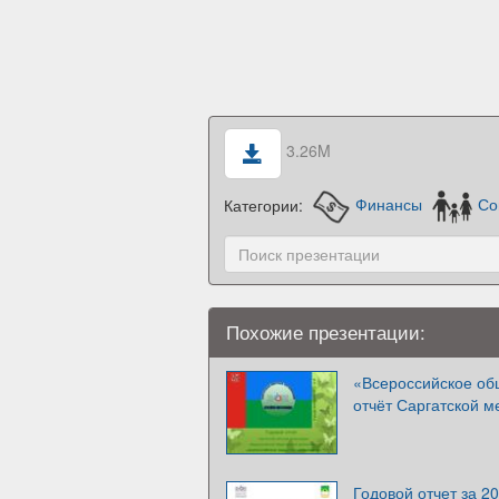
3.26M
Категории:
Финансы
Со
Похожие презентации:
«Всероссийское об
отчёт Саргатской м
Годовой отчет за 2