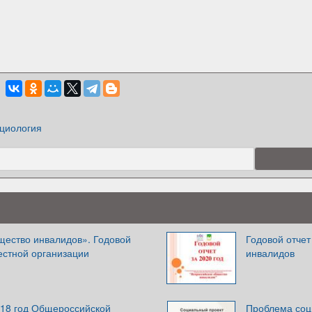
циология
щество инвалидов». Годовой
Годовой отчет
естной организации
инвалидов
018 год Общероссийской
Проблема соц