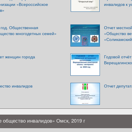
низации «Всероссийское
инвалидов к у
в»
 год. Общественная
Отчет местно
щество многодетных семей»
«Общество ве
«Соликамский 
вет женщин города
Годовой отчёт
Верещагинско
ество инвалидов
Отчет депутат
е общество инвалидов» Омск, 2019 г